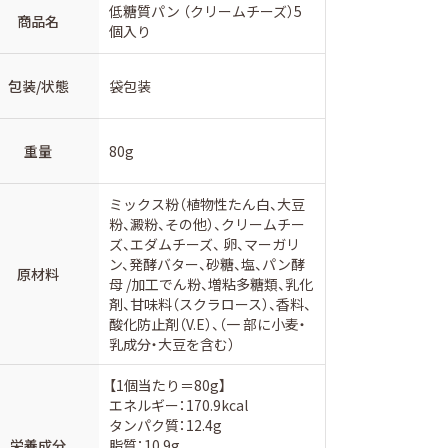
低糖質パン （クリームチーズ）5
商品名
個入り
包装/状態
袋包装
重量
80g
ミックス粉（植物性たん白、大豆
粉、澱粉、その他）、クリームチー
ズ、エダムチーズ、 卵、マーガリ
ン、発酵バター、砂糖、塩、パン酵
原材料
母 /加工でん粉、増粘多糖類、乳化
剤、甘味料（スクラロース）、香料、
酸化防止剤（V.E）、（一 部に小⻨・
乳成分・大豆を含む）
【1個当たり＝80g】
エネルギー：170.9kcal
タンパク質：12.4g
栄養成分
脂質：10.9g