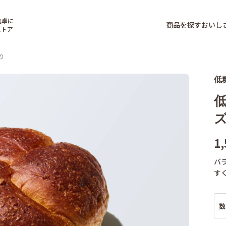
食卓に
商品を探す
おいし
ストア
り
低
1
バ
す
数