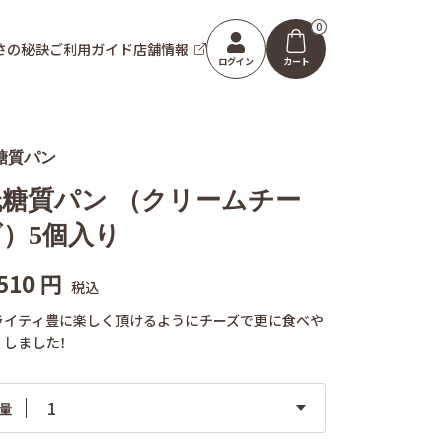
0
さの秘訣
ご利用ガイド
店舗情報
ログイン
カート
糖質パン
低糖質パン （クリームチー
ズ）5個入り
,510
円
税込
ライティ豊に楽しく頂けるようにチーズで更に食べや
くしました！
量