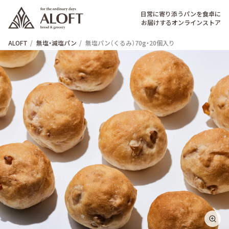
日常に寄り添うパンを食卓に
お届けするオンラインストア
ALOFT
無塩・減塩パン
無塩パン（くるみ）70g・20個入り