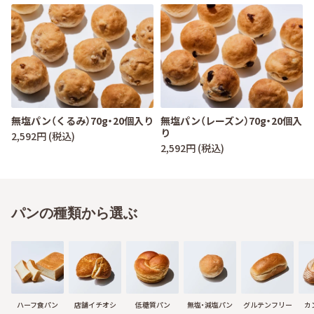
無塩パン（くるみ）70g・20個入り
無塩パン（レーズン）70g・20個入
り
2,592円 (税込)
2,592円 (税込)
パンの種類から選ぶ
ハーフ食パン
店舗イチオシ
低糖質パン
無塩・減塩パン
グルテンフリー
カ